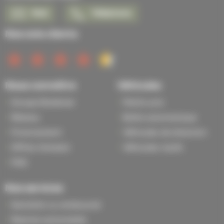
Mail
Téléphone
Nos avis clients
Nous connaître
Véhicules
Groupe Bodemer
Petits prix
Réseau
Boîte automatique
Financement
Véhicules de direction
Offres d'emploi
Véhicules neufs
FAQ
Nos services
Satisfait ou remboursé
Reprise automobile