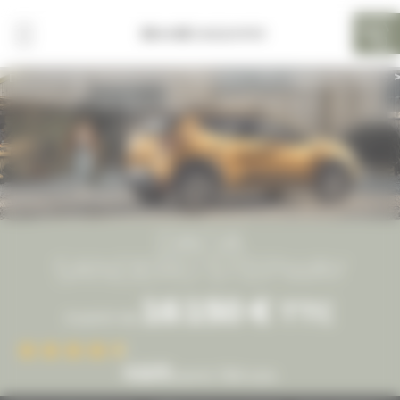
Panneau de gestion des cookies
|
QUIMPER
Dacia Quimper BodemerAuto
Catalogue véhicules neufs
Dacia
DACIA
SANDERO STEPWAY
16 150 €
TTC
à partir de
4.6/5
parmi 784 avis