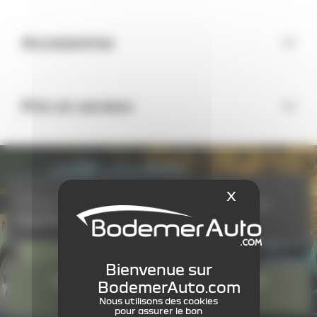
Accessoires
Prix et version
X
Masquer le
Dacia Sandero Stepway
à partir de
16 150 €
TTC
Configurez votre DACIA Sandero
Stepway
Nous utilisons des cookies
pour assurer le bon