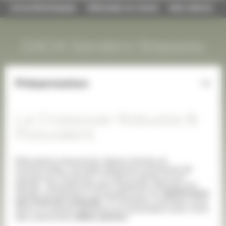
Caractéristiques
Véhicules en stock
Avis clients
DACIA Sandero Stepway
Présentation
Le Crossover Robuste &
Polyvalent
Silhouette imposante, lignes droites et
horizontales, nouvelle signature lumineuse de
marque en forme de Y à LED et garde au sol
élevée... Nouvelle Sandero Stepway dévoile son
design totalement renouvelé tout en
réaffirmant
son style de crossover
. À l’intérieur, installez-vous
dans un espace généreux et polyvalent pour vivre
des aventures
100% confort.