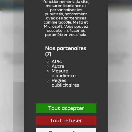
fonctionnement du site,
mesurer l’audience et
personnaliser les
publicités, notamment
avec des partenaires
comme Google, Meta et
Microsoft. Vous pouvez
CONSULTEZ
LES AVIS DACIA
accepter, refuser ou
paramétrer vos choix.
SANDERO STEPWAY
Nos partenaires
(7)
Découvrez les témoignages de ceux et celles ayant fait
APIs
l’expérience des véhicules Dacia Sandero Stepway
Autre
La vérité et rien que la vérité !
Mesure
d'audience
Régies
4,6
publicitaires
/5
Tout accepter
Tout refuser
parmi 784 avis