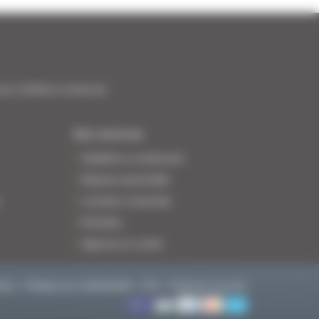
ance | Satisfait ou remboursé
Nos services
Satisfait ou remboursé
Reprise automobile
n
Livraison à domicile
Entretien
Agences en vente
kies
Politique de confidentialité
CGV
Paiement sécurisé