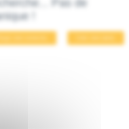
cherche... Pas de
nique !
largir votre recherche.
Créer votre alerte.