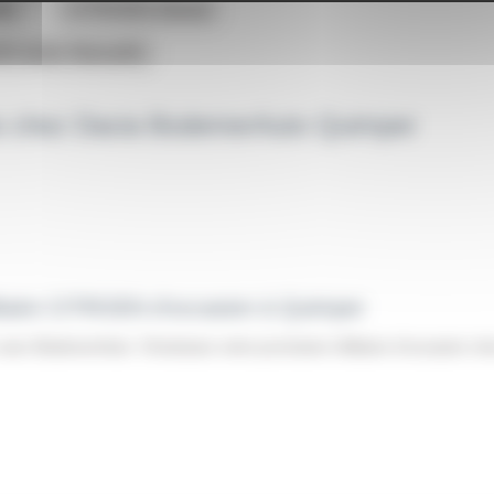
de
CITROEN Diesel
N boite Manuelle
les chez Dacia BodemerAuto Quimper
ilitaire CITROEN d'occasion à Quimper
avec BodemerAuto. Choisissez votre prochaine Utilitaire d'occasion 