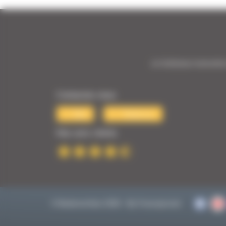
1er Distributeur Automobile 
Contactez-nous
Mail
Téléphone
Nos avis clients
© BodemerAuto 2026 - By
Francepronet