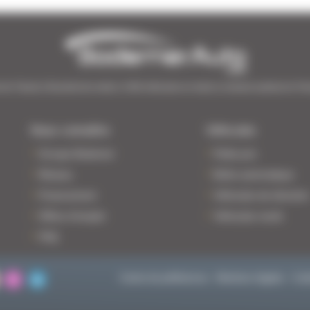
de l’Ouest | 38 points de vente | 3 000 véhicules en stock | Livraison partout en Fr
Nous connaître
Véhicules
Groupe Bodemer
Petits prix
Réseau
Boîte automatique
Financement
Véhicules de directio
Offres d'emploi
Véhicules neufs
FAQ
Centre de préférences
Mentions légales
Coo