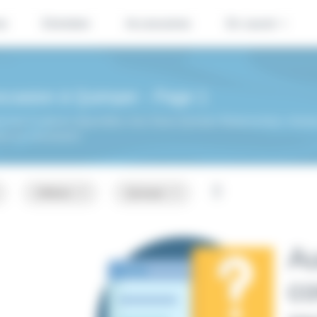
se
Entretien
Accessoires
En savoir +
occasion à Quimper - Page 1
i les 0 voitures disponibles chez Dacia Quimper BodemerAuto. Achetez à
ces en concession!
Utilitaire
Quimper
Au
co