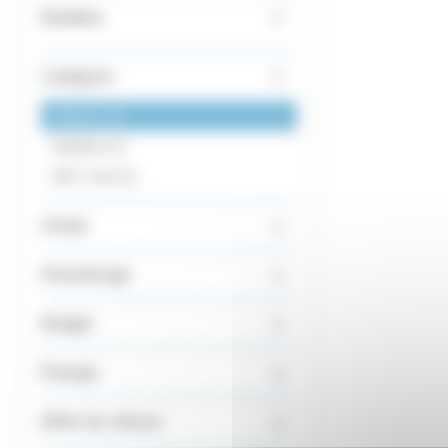
Modèles
Catégorie
Utilitaire
0
Citadine
1
SUV / 4x4
1
Année
Kilométrage
Budget
Énergie
Boîte de vitesse