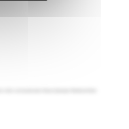
chez votre concessionaire Dacia Quimper BodemerAuto