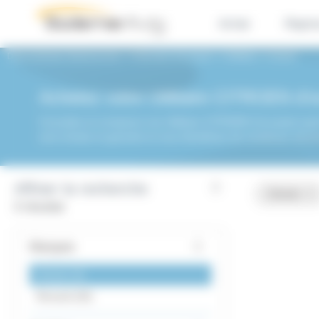
Panneau de gestion des cookies
Achat
Repri
Dacia Quimper BodemerAuto
Véhicules d'occasion
Utilitaire
Citroën
Achetez votre Utilitaire CITROEN d'
Consultez et comparez nos Utilitaire CITROEN d'occasion parm
sont révisés et garantis et vous bénéficiez de nombreux servi
Affiner la recherche
Citroën
0 résultat
Marques
Citroën
0
Renault
26