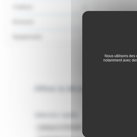
Couleurs
Emission
Équipements
Nous utilisons des 
notamment avec des 
Affinez la découverte des offr
Sélection rapide :
Utilitaire CITROEN