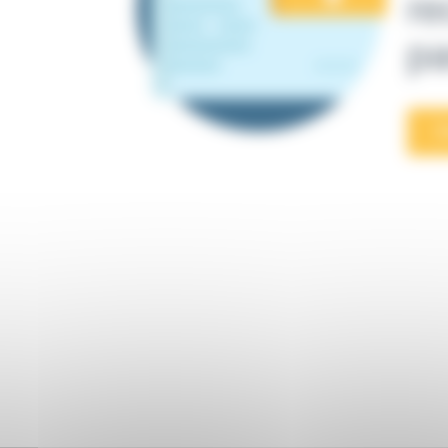
re
pa
E