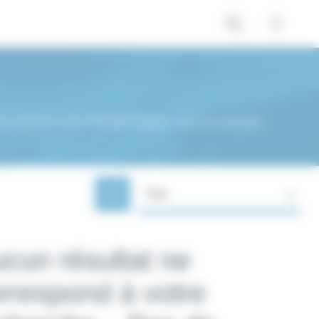
 petit prix votre CITROEN Utilitaire : tous nos véhicules
Trier
cun résultat ne
rrespond à votre