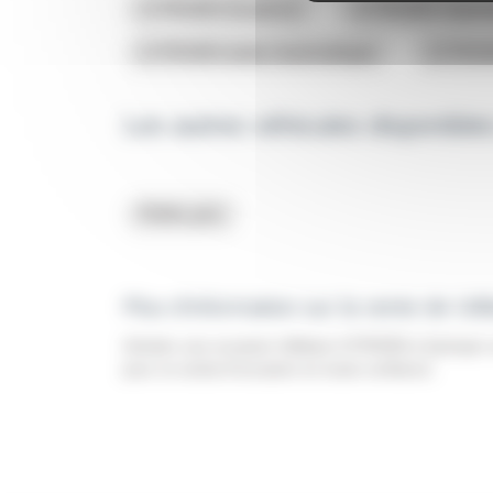
CITROEN Essence
CITROEN Hybri
CITROEN boite Automatique
CITROE
Les autres véhicules disponib
Petits prix
Plus d'information sur la vente de Ut
Acheter une occasion Utilitaire CITROEN à Quimper 
pour un achat d'occasion en toute confiance.