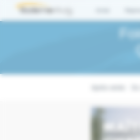
Panneau de gestion des cookies
Dacia Quimper BodemerAuto
Les offres spéciales
Après-vente
F
Achat
Repri
Fo
Après-vente
Du 