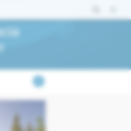
cia
o